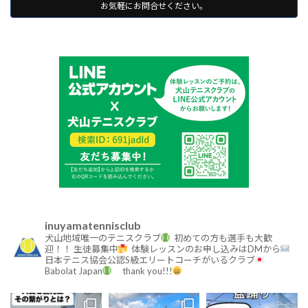
お気軽にお問合せください。
inuyamatennisclub
犬山地域唯一のテニスクラブ
初めての方も選手も大歓
迎！！
生徒募集中
体験レッスンのお申し込みはDMから
日本テニス協会公認S級エリートコーチがいるクラブ
Babolat Japan
thank you!!!