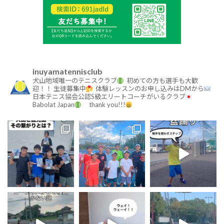
inuyamatennisclub
犬山地域唯一のテニスクラブ
初めての方も選手も大歓
迎！！
生徒募集中
体験レッスンのお申し込みはDMから
日本テニス協会公認S級エリートコーチがいるクラブ
Babolat Japan
thank you!!!