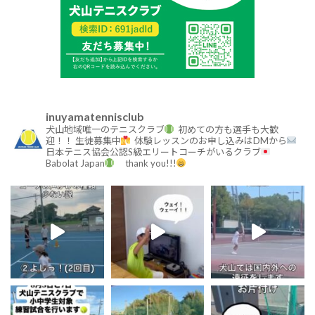
inuyamatennisclub
犬山地域唯一のテニスクラブ
初めての方も選手も大歓
迎！！
生徒募集中
体験レッスンのお申し込みはDMから
日本テニス協会公認S級エリートコーチがいるクラブ
Babolat Japan
thank you!!!