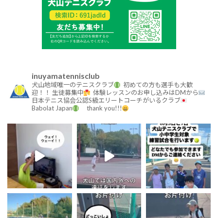
inuyamatennisclub
犬山地域唯一のテニスクラブ
初めての方も選手も大歓
迎！！
生徒募集中
体験レッスンのお申し込みはDMから
日本テニス協会公認S級エリートコーチがいるクラブ
Babolat Japan
thank you!!!